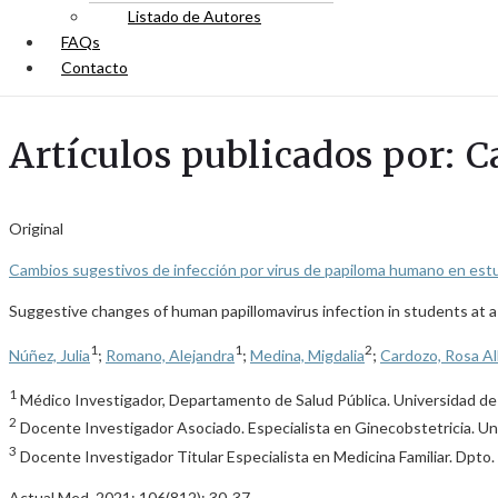
Listado de Autores
FAQs
Contacto
Artículos publicados por: 
Original
Cambios sugestivos de infección por virus de papiloma humano en estu
Suggestive changes of human papillomavirus infection in students at a 
1
1
2
Núñez, Julia
;
Romano, Alejandra
;
Medina, Migdalia
;
Cardozo, Rosa A
1
Médico Investigador, Departamento de Salud Pública. Universidad d
2
Docente Investigador Asociado. Especialista en Ginecobstetricia. U
3
Docente Investigador Titular Especialista en Medicina Familiar. Dpto.
Actual Med. 2021; 106(812): 30-37