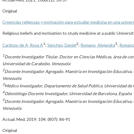
Original
Creencias religiosas y motivación para estudiar medicina en una univer
Religious beliefs and motivation to study medicine at a public Universit
1
2
3
Cardozo-de A, Rosa A
;
Sánchez, Daniel
;
Romano, Alejandra
;
Romano,
1
Docente Investigador Titular. Doctor en Ciencias Médicas, área de co
Universidad de Carabobo. Venezuela
2
Docente Investigador Agregado. Maestria en Investigación Educativa
Venezuela
3
Médico Investigador, Departamento de Salud Pública. Universidad de
4
Odontólogo Docente Investigador, Universidad de Barcelona, España
5
Docente Investigador Agregado. Maestría en Investigación Educativa,
Venezuela
Actual. Med. 2019; 104: (807): 86-91
Original