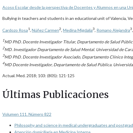
Acoso Escolar desde la perspectiva de Docentes y Alumnos en una Uni
Bullying in teachers and students in an educational unit of Valencia, V
1
2
3
3
Cardozo Rosa
,
Núñez Carmen
,
Medina Migdalia
,
Romano Alejandra
1
MD PhD. Docente Investigador Titular, Departamento de Salud Pública
2
MD. Investigador Departamento de Salud Mental. Universidad de Cara
3
MD PhD. Docente Investigador Asociado, Departamento Clínico Integra
4
MD Docente Investigador, Departamento de Salud Pública. Universida
Actual. Med. 2018; 103: (805): 121-125
Últimas Publicaciones
Volumen 111. Número 822
Philosophy and science in medical undergraduates and postgrad
Atención domiciliaria en Medicina Interna