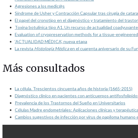
Agresiones a los medic@s
Síndrome de Usher y Contracción Capsular tras cirugía de catarat
El papel del cronotipo en el diagnóstico y tratamiento del trasto
Toxina botulínica tipo A1. Un recurso de actualidad coadyuvante
Evaluation of cryopreservation methods for a tissue-engineered 
‘ACTUALIDAD MÉDICA’, nueva etapa
La revista
Histología Médica
en el cuarenta aniversario de su Fu
Más consultados
La célula. Trescientos cincuenta años de historia (1665-2015)
Diagnóstico clínico en pacientes con anticuerpos antifosfolípido
Prevalencia de los Trastornos del Sueño en Universitarios
Células Madre endometriales: Aplicaciones clínicas y terapéutic
Cambios sugestivos de infección por virus de papiloma humano 