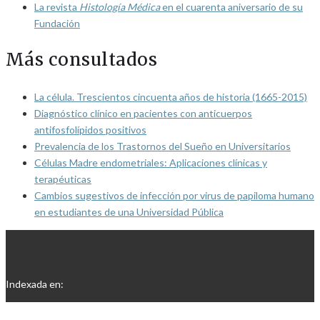
La revista
Histología Médica
en el cuarenta aniversario de su
Fundación
Más consultados
La célula. Trescientos cincuenta años de historia (1665-2015)
Diagnóstico clínico en pacientes con anticuerpos
antifosfolípidos positivos
Prevalencia de los Trastornos del Sueño en Universitarios
Células Madre endometriales: Aplicaciones clínicas y
terapéuticas
Cambios sugestivos de infección por virus de papiloma humano
en estudiantes de una Universidad Pública
Indexada en: