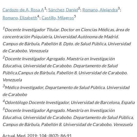
1
2
3
Cardozo-de A, Rosa A
;
Sánchez, Daniel
;
Romano, Alejandra
;
4
5
Romano, Elizabeth
;
Castillo, Milagros
1
Docente Investigador Titular. Doctor en Ciencias Médicas, área de
concentración Psiquiatría, Universidad Autónoma de Madrid.
Campus de Bárbula, Pabellón 8. Dpto. de Salud Pública, Universidad
de Carabobo. Venezuela
2
Docente Investigador Agregado. Maestria en Investigación
Educativa, Universidad de Carabobo. Departamento de Salud
Pública,Campus de Bárbula, Pabellón 8. Universidad de Carabobo.
Venezuela
3
Médico Investigador, Departamento de Salud Pública. Universidad
de Carabobo
4
Odontólogo Docente Investigador, Universidad de Barcelona, España
5
Docente Investigador Agregado. Maestría en Investigación
Educativa, Universidad de Carabobo. Departamento de Salud Pública,
Campus de Bárbula, Pabellón 8. Universidad de Carabobo. Venezuela
Actual. Med. 2019; 104: (807): 86-91