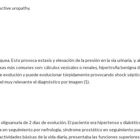
ructive uropathy.
loquea. Esto provoca estasis y elevación de la presión en la vía urinaria, 
sas más comunes son: cálculos vesicales o renales, hipertrofia benigna de
 de evolución y puede evolucionar tórpidamente provocando shock séptico o
l muy relevante el diagnóstico por imagen (1).
oligoanuria de 2 días de evolución. El paciente era hipertenso y diabétic
 en seguimiento por nefrología, síndrome prostático en seguimiento por
tividades básicas de la vida diaria, presentaba las funciones superiores