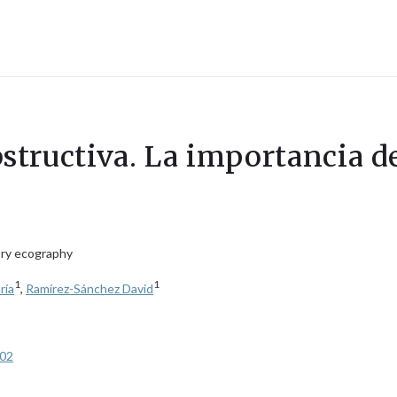
obstructiva. La importancia d
tory ecography
1
1
ría
,
Ramírez-Sánchez David
c02