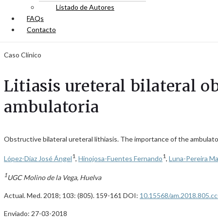
Listado de Autores
FAQs
Contacto
Caso Clínico
Litiasis ureteral bilateral 
ambulatoria
Obstructive bilateral ureteral lithiasis. The importance of the ambula
1
1
López-Díaz José Ángel
,
Hinojosa-Fuentes Fernando
,
Luna-Pereira Ma
1
UGC Molino de la Vega, Huelva
Actual. Med. 2018; 103: (805). 159-161 DOI:
10.15568/am.2018.805.c
Enviado: 27-03-2018