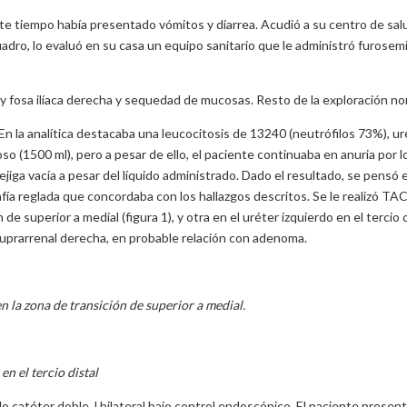
te tiempo había presentado vómitos y diarrea. Acudió a su centro de salu
 cuadro, lo evaluó en su casa un equipo sanitario que le administró furosemi
 y fosa ilíaca derecha y sequedad de mucosas. Resto de la exploración no
. En la analítica destacaba una leucocitosis de 13240 (neutrófilos 73%), ur
so (1500 ml), pero a pesar de ello, el paciente continuaba en anuria por l
iga vacía a pesar del líquido administrado. Dado el resultado, se pensó 
grafía reglada que concordaba con los hallazgos descritos. Se le realizó TA
superior a medial (figura 1), y otra en el uréter izquierdo en el tercio 
a suprarrenal derecha, en probable relación con adenoma.
n la zona de transición de superior a medial.
en el tercio distal
o catéter doble J bilateral bajo control endoscópico. El paciente presen