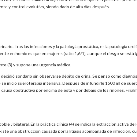
ento y control evolutivo, siendo dado de alta días después.
o urinario. Tras las infecciones y la patología prostática, es la patología 
ente en hombres que en mujeres (ratio 1,6/1), aunque el riesgo se está i
uente (3) y supone una urgencia médica.
decidió sondarlo sin observarse débito de orina. Se pensó como diagnósti
 se inició sueroterapia intensiva. Después de infundirle 1500 ml de suero 
a causa obstructiva por encima de ésta y por debajo de los riñones. Finalm
e J bilateral. En la práctica clínica (4) se indica la extracción activa de 
existe una obstrucción causada por la litiasis acompañada de infección, cu