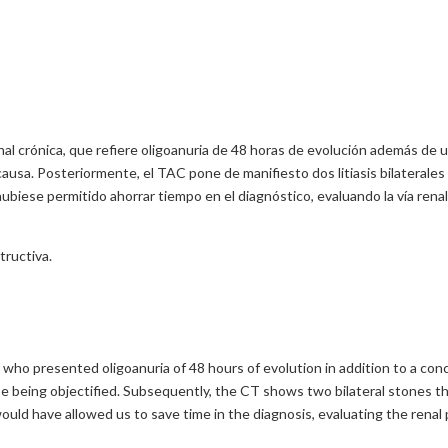
enal crónica, que refiere oligoanuria de 48 horas de evolución además de 
 causa. Posteriormente, el TAC pone de manifiesto dos litiasis bilaterales
ubiese permitido ahorrar tiempo en el diagnóstico, evaluando la vía rena
tructiva.
re, who presented oligoanuria of 48 hours of evolution in addition to a c
se being objectified. Subsequently, the CT shows two bilateral stones t
ld have allowed us to save time in the diagnosis, evaluating the renal p