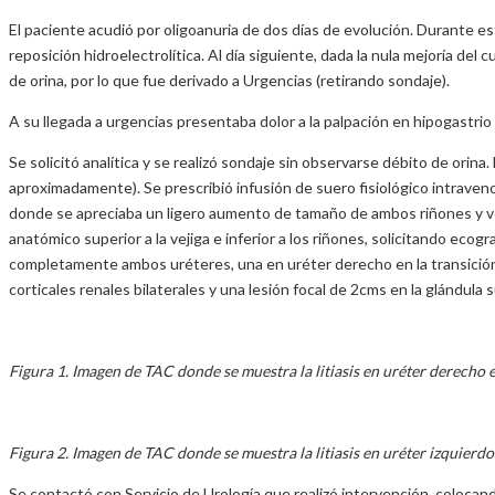
El paciente acudió por oligoanuria de dos días de evolución. Durante es
reposición hidroelectrolítica. Al día siguiente, dada la nula mejoría del
de orina, por lo que fue derivado a Urgencias (retirando sondaje).
A su llegada a urgencias presentaba dolor a la palpación en hipogastrio
Se solicitó analítica y se realizó sondaje sin observarse débito de orina
aproximadamente). Se prescribió infusión de suero fisiológico intraveno
donde se apreciaba un ligero aumento de tamaño de ambos riñones y vej
anatómico superior a la vejiga e inferior a los riñones, solicitando eco
completamente ambos uréteres, una en uréter derecho en la transición de 
corticales renales bilaterales y una lesión focal de 2cms en la glándul
Figura 1. Imagen de TAC donde se muestra la litiasis en uréter derecho e
Figura 2. Imagen de TAC donde se muestra la litiasis en uréter izquierdo 
Se contactó con Servicio de Urología que realizó intervención, colocand