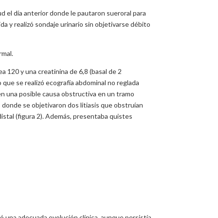
d el día anterior donde le pautaron sueroral para
da y realizó sondaje urinario sin objetivarse débito
rmal.
ea 120 y una creatinina de 6,8 (basal de 2
o que se realizó ecografía abdominal no reglada
en una posible causa obstructiva en un tramo
C donde se objetivaron dos litiasis que obstruían
distal (figura 2). Además, presentaba quistes
tó una adecuada evolución clínica, aunque persistía