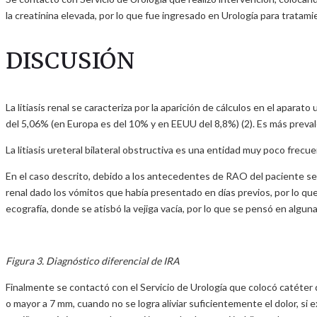
la creatinina elevada, por lo que fue ingresado en Urología para tratami
DISCUSIÓN
La litiasis renal se caracteriza por la aparición de cálculos en el aparat
del 5,06% (en Europa es del 10% y en EEUU del 8,8%) (2). Es más preval
La litiasis ureteral bilateral obstructiva es una entidad muy poco frec
En el caso descrito, debido a los antecedentes de RAO del paciente se 
renal dado los vómitos que había presentado en días previos, por lo que
ecografía, donde se atisbó la vejiga vacía, por lo que se pensó en algun
Figura 3. Diagnóstico diferencial de IRA
Finalmente se contactó con el Servicio de Urología que colocó catéter dobl
o mayor a 7 mm, cuando no se logra aliviar suficientemente el dolor, si 