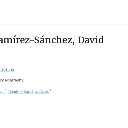
Ramírez-Sánchez, David
bulatoria
tory ecography
1
1
ría
,
Ramírez-Sánchez David