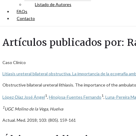
Listado de Autores
FAQs
Contacto
Artículos publicados por: 
Caso Clínico
Litiasis ureteral bilateral obstructiva. La importancia de la ecografía am
Obstructive bilateral ureteral lithiasis. The importance of the ambula
1
1
López-Díaz José Ángel
,
Hinojosa-Fuentes Fernando
,
Luna-Pereira Ma
1
UGC Molino de la Vega, Huelva
Actual. Med. 2018; 103: (805). 159-161