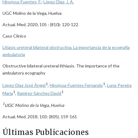
Hinojosa-Fuentes, F.
;
López-Díaz, J. A.
UGC Molino de la Vega, Huelva
Actual. Med. 2020; 105 : (810): 120-122
Caso Clínico
Litiasis ureteral bilateral obstructiva. La importancia de la ecografía
ambulatoria
Obstructive bilateral ureteral lithiasis. The importance of the
ambulatory ecography
1
1
López-Díaz José Ángel
,
Hinojosa-Fuentes Fernando
,
Luna-Pereira
1
1
María
,
Ramírez-Sánchez David
1
UGC Molino de la Vega, Huelva
Actual. Med. 2018; 103: (805). 159-161
Últimas Publicaciones