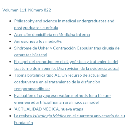
Volumen 111. Número 822
Philosophy and science in medical undergraduates and
postgraduates curricula
Atención domiciliaria en Medicina Interna
Agresiones a los medic@s
Síndrome de Usher y Contracción Capsular tras cirugía de
cataratas bilateral
El papel del cronotipo en el diagnóstico y tratamiento del
trastorno de insomnio: Una revisión de la evidencia actual
Toxina botulínica tipo A1. Un recurso de actualidad
coadyuvante en el tratamiento de la disfunción
temporomandibular
Evaluation of cryopreservation methods for a tissue-
engineered artificial human oral mucosa model
‘ACTUALIDAD MÉDICA’, nueva etapa
La revista
Histología Médica
en el cuarenta aniversario de su
Fundación