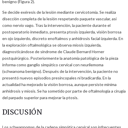
benigno (Figura 2).
Se decide exéresis de la lesión mediante cervicotomía. Se realiza
disección completa de la lesión respetando paquete vascular, así
como nervio vago. Tras la intervención, la paciente durante el
postoperatorio inmediato, presenta ptosis izquierda, visión borrosa
en ojo izquierdo, discreto enoftalmos y anhidrosis facial izquierda. En
la exploración oftalmológica se observa miosis izquierda,
diagnosticándose de síndrome de Claude Bernard Horner
postquirúrgico. Posteriormente la anatomía patológica de la pieza
informa como ganglio simpático cervical con neurilemoma
(schwanoma benigno). Después de la intervención, la paciente no
presentó nuevos episodios presincopales ni bradicardia. En la
actualidad ha mejorado la visión borrosa, aunque persiste mínima
anhidrosis y miosis. Se ha sometido por parte de oftalmología a cirugía
del parpado superior para mejorar la ptosis.
DISCUSIÓN
Los schwannomas de la cadena simpática cervical son infrecuentes,