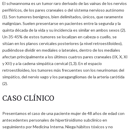
El schwannoma es un tumor raro derivado de las vainas de los nervios
periféricos, de los pares craneales o del sistema nervioso autónomo
(1). Son tumores benignos, bien delimitados, únicos, que raramente
malignizan. Suelen presentarse en pacientes entre la segunda y la
quinta década de la vida y su incidencia es similar en ambos sexos (2).
Un 35-45% de estos tumores se localizan en cabeza o cuello, se
sitúan en los planos cervicales posteriores (a nivel retroestiloideo),
pudiéndose dividir en mediales o laterales, dentro de los mediales
afectan principalmente a los últimos cuatros pares craneales (IX, X, XI
y XII) y a la cadena simpática cervical (1,3). En el espacio
retroestiloideo, los tumores más frecuentes son los neurinomas del
simpático, del nervio vago y los paragangliomas de la arteria carótida
(2).
CASO CLÍNICO
Presentamos el caso de una paciente mujer de 48 años de edad con
antecedentes personales de hipertiroidismo subclínico en
seguimiento por Medicina Interna. Niega hábitos tóxicos y no