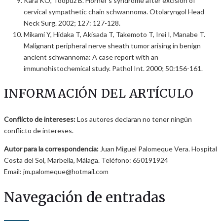
Kara KO, Toopuz B. Horner’s syndrome after excision of
cervical sympathetic chain schwannoma. Otolaryngol Head
Neck Surg. 2002; 127: 127-128.
Mikami Y, Hidaka T, Akisada T, Takemoto T, Irei I, Manabe T.
Malignant peripheral nerve sheath tumor arising in benign
ancient schwannoma: A case report with an
immunohistochemical study. Pathol Int. 2000; 50:156-161.
INFORMACIÓN DEL ARTÍCULO
Conflicto de intereses:
Los autores declaran no tener ningún
conflicto de intereses.
Autor para la correspondencia:
Juan Miguel Palomeque Vera. Hospital
Costa del Sol, Marbella, Málaga. Teléfono: 650191924
Email: jm.palomeque@hotmail.com
Navegación de entradas