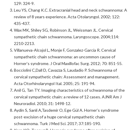
129: 324-9.
Leu YS, Chang K.C. Extracranial head and neck schwannoma: A
review of 8 years experience. Acta Otolaryngol. 2002; 122:
435-437.
Wax MK, Shiley SG, Robinson JL, Weissman JL. Cervical
sympathetic chain schwannoma. Laryngoscope. 2004;114:
2210-2213.
Villanueva-Alcojol L, Monje F, Gonzalez-García R. Cervical
sympathetic chain schwannoma: an uncommon cause of
Horner’s syndrome. J Oral Maxillofac Surg. 2012; 70: 851-55.
Bocciolini C,Dall D, Cavazza S, Laudadio P. Schwannoma of
cervical sympathetic chain: Assessment and management.
Acta Otorhinolaryngol Ital. 2005; 25: 191-94.
Anil G, Tan TY. Imaging characteristics of schwannoma of the
cervical sympathetic chain: a review of 12 cases. AJNR Am J
Neuroradiol. 2010; 31: 1498-12.
Aydin S, Sanli A,Tasdemir O, Ege Gül A. Horner’s syndrome
post-excision of a huge cervical sympathetic chain
schwannoma. Turk J Med Sci. 2017; 37:185-190.