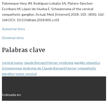
Palomeque-Vera JM, Rodríguez-Lobalzo SA, Platero-Sánchez-
Escribano M, López-de-Huelva E. Schwannoma of the cervical
sympathetic ganglion. Actual. Med. [Internet] 2018; 103 : (805): 162-
164 DOI: 10.15568/am.2018.805.cc03
Aumentar letra
Disminuir letra
Palabras clave
cervical tumor
claude Bernard Horner syndrome
ganglio simpático
Schwannoma
síndrome de Claude Bernard Horner
sympathetic
ganglion
tumor cervical
Indexada en: