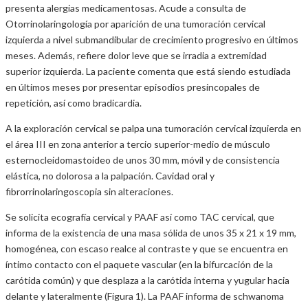
presenta alergias medicamentosas. Acude a consulta de
Otorrinolaringología por aparición de una tumoración cervical
izquierda a nivel submandibular de crecimiento progresivo en últimos
meses. Además, refiere dolor leve que se irradia a extremidad
superior izquierda. La paciente comenta que está siendo estudiada
en últimos meses por presentar episodios presincopales de
repetición, así como bradicardia.
A la exploración cervical se palpa una tumoración cervical izquierda en
el área III en zona anterior a tercio superior-medio de músculo
esternocleidomastoideo de unos 30 mm, móvil y de consistencia
elástica, no dolorosa a la palpación. Cavidad oral y
fibrorrinolaringoscopia sin alteraciones.
Se solicita ecografía cervical y PAAF así como TAC cervical, que
informa de la existencia de una masa sólida de unos 35 x 21 x 19 mm,
homogénea, con escaso realce al contraste y que se encuentra en
íntimo contacto con el paquete vascular (en la bifurcación de la
carótida común) y que desplaza a la carótida interna y yugular hacia
delante y lateralmente (Figura 1). La PAAF informa de schwanoma