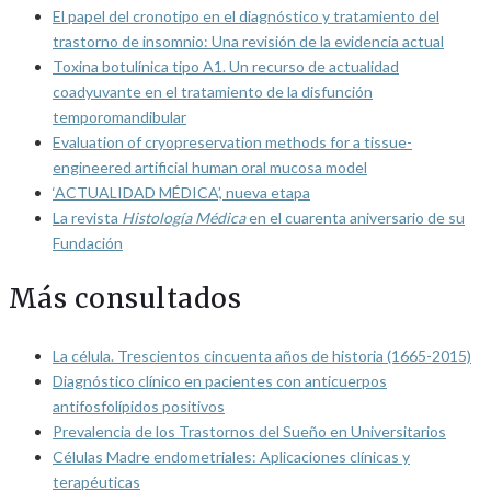
El papel del cronotipo en el diagnóstico y tratamiento del
trastorno de insomnio: Una revisión de la evidencia actual
Toxina botulínica tipo A1. Un recurso de actualidad
coadyuvante en el tratamiento de la disfunción
temporomandibular
Evaluation of cryopreservation methods for a tissue-
engineered artificial human oral mucosa model
‘ACTUALIDAD MÉDICA’, nueva etapa
La revista
Histología Médica
en el cuarenta aniversario de su
Fundación
Más consultados
La célula. Trescientos cincuenta años de historia (1665-2015)
Diagnóstico clínico en pacientes con anticuerpos
antifosfolípidos positivos
Prevalencia de los Trastornos del Sueño en Universitarios
Células Madre endometriales: Aplicaciones clínicas y
terapéuticas