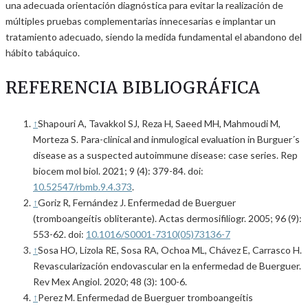
una adecuada orientación diagnóstica para evitar la realización de
múltiples pruebas complementarias innecesarias e implantar un
tratamiento adecuado, siendo la medida fundamental el abandono del
hábito tabáquico.
REFERENCIA BIBLIOGRÁFICA
↑
Shapouri A, Tavakkol SJ, Reza H, Saeed MH, Mahmoudi M,
Morteza S. Para-clinical and inmulogical evaluation in Burguer´s
disease as a suspected autoimmune disease: case series. Rep
biocem mol biol. 2021; 9 (4): 379-84. doi:
10.52547/rbmb.9.4.373
.
↑
Goriz R, Fernández J. Enfermedad de Buerguer
(tromboangeítis obliterante). Actas dermosifiliogr. 2005; 96 (9):
553-62. doi:
10.1016/S0001-7310(05)73136-7
↑
Sosa HO, Lizola RE, Sosa RA, Ochoa ML, Chávez E, Carrasco H.
Revascularización endovascular en la enfermedad de Buerguer.
Rev Mex Angiol. 2020; 48 (3): 100-6.
↑
Perez M. Enfermedad de Buerguer tromboangeítis