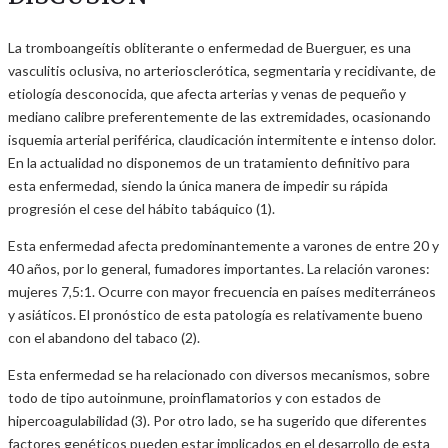
La tromboangeítis obliterante o enfermedad de Buerguer, es una
vasculitis oclusiva, no arteriosclerótica, segmentaria y recidivante, de
etiología desconocida, que afecta arterias y venas de pequeño y
mediano calibre preferentemente de las extremidades, ocasionando
isquemia arterial periférica, claudicación intermitente e intenso dolor.
En la actualidad no disponemos de un tratamiento definitivo para
esta enfermedad, siendo la única manera de impedir su rápida
progresión el cese del hábito tabáquico (1).
Esta enfermedad afecta predominantemente a varones de entre 20 y
40 años, por lo general, fumadores importantes. La relación varones:
mujeres 7,5:1. Ocurre con mayor frecuencia en países mediterráneos
y asiáticos. El pronóstico de esta patología es relativamente bueno
con el abandono del tabaco (2).
Esta enfermedad se ha relacionado con diversos mecanismos, sobre
todo de tipo autoinmune, proinflamatorios y con estados de
hipercoagulabilidad (3). Por otro lado, se ha sugerido que diferentes
factores genéticos pueden estar implicados en el desarrollo de esta