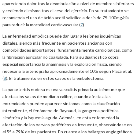
apareciendo dolor tras la deambulación a nivel de miembros inferiores
y cediendo el mismo tras el cese del ejercicio. En su tratamiento se
recomienda el uso de ácido acetil salicílico a dosis de 75-100mg/día
para reducir la mortalidad cardiovascular (
7
).
La enfermedad embólica puede dar lugar a lesiones isquémicas
distales, siendo más frecuente en pacientes ancianos con
comorbilidades importantes, fundamentalmente cardiológicas, como
la fibrilación auricular no coagulada. Para su diagnóstico cobra
especial importancia la anamnesis y la exploración física, siendo
necesaria la arteriografía aproximadamente el 10% según Plaza et al.
(
8
). El tratamiento en estos casos es la embolectomía.
La panarteritis nudosa es una vasculitis primaria autoinmune que
afecta a los vasos de mediano calibre, cuando afecta a las
extremidades pueden aparecer síntomas como la claudicación
intermitente, el fenómeno de Raynaud, la gangrena periférica
simétrica y la isquemia aguda. Además, en esta enfermedad la
afectación de los nervios periféricos es frecuente, observándose en
el 55 a 79% de los pacientes. En cuanto a los hallazgos angiográficos