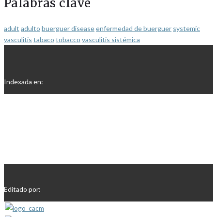
Palabras clave
adult
adulto
buerguer disease
enfermedad de buerguer
systemic
vasculitis
tabaco
tobacco
vasculitis sistémica
Indexada en:
Editado por: