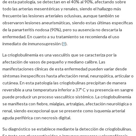
de esta patología, se detectan en el 40% al 90%, afectando sobre
todo las arterias mesentéricas y renales, siendo el hallazgo más
frecuente las lesiones arteriales oclusivas, aunque también se
observaron lesiones aneurismáticas, siendo estas últimas específicas
de la panarteritis nodosa (90%), pero su ausencia no descarta la
enfermedad. En cuanto a su tratamiento se recomienda el uso
inmediato de inmunosupresión (
9
).
La crioglobulinemia es una vasculitis que se caracteriza por la
afectación de vasos de pequeño y mediano calibre. Las
manifestaciones clínicas de esta enfermedad pueden variar desde
síntomas inespecíficos hasta afectación renal, neuropática, articular o
cutánea. En esta patología las crioglobulinas precipitan de manera
reversible a una temperatura inferior a 37º C y su presencia en sangre
puede producir un proceso vasculítico sistémico. La crioglobulinemia
se manifiesta con fiebre, mialgias, artralgias, afectación neurológica o
renal, siendo excepcional que se presente como isquemia arterial
aguda periférica con necrosis digital.
Su diagnóstico se establece mediante la detección de crioglobulinas.
Se trata con glucocorticoides e inmunosupresores y plasmaféresis