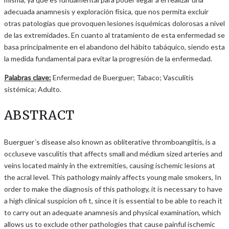
adecuada anamnesis y exploración física, que nos permita excluir
otras patologías que provoquen lesiones isquémicas dolorosas a nivel
de las extremidades. En cuanto al tratamiento de esta enfermedad se
basa principalmente en el abandono del hábito tabáquico, siendo esta
la medida fundamental para evitar la progresión de la enfermedad.
Palabras clave:
Enfermedad de Buerguer; Tabaco; Vasculitis
sistémica; Adulto.
ABSTRACT
Buerguer´s disease also known as obliterative thromboangiitis, is a
occluseve vasculitis that affects small and médium sized arteries and
veins located mainly in the extremities, causing ischemic lesions at
the acral level. This pathology mainly affects young male smokers, In
order to make the diagnosis of this pathology, it is necessary to have
a high clinical suspicion ofi t, since it is essential to be able to reach it
to carry out an adequate anamnesis and physical examination, which
allows us to exclude other pathologies that cause painful ischemic