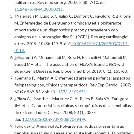
obliterante. Rev med sinerg. 2007; 2 (8): 7-10. doi:
10.24875/RMA.20000011.
↑
Najenson M, Lupo S, Cigalini C, Dumont C, Favaloro R, Biglione
M. Enfermedad de Buerguer o tromboangeítis obliterante:
importancia de un diagnóstico precoz y tratamiento con
análogos de la prostaglandina E1 (PGE1). Rev arg cardioangiol
interv. 2019; 10 (3): 117-9. doi:
10.30567/RACI/201903/0117-
0119.
↑
Shapouri A, Mohammadi M, Reza H, Esmaeili H, Mahmoudi M,
Saeed MH et al. The association of HLA-A, B and DRB1 with
Buerguer´s Disease. Rep biocem mol biol. 2019; 8 (1): 153-60.
↑
Serrano FJ, Martín A. Enfermedad arterial periférica: aspectos
fisiopatológicos, clínicos y terapéuticos. Rev Esp Cardiol. 2007;
60 (9): 969-82. doi:
10.1157/13109651
.
↑
Plaza A, Lissethe J, Martínez C, Al-Raies B, Sala VA, Zaragoza
JM, et al. Características clínicas y terapéuticas de las embolias
de extremidades. Cir Esp. 2008; 83 (1): 33-7.
doi:
10.1016/S0009-739X(08)70494-9
.
↑
Shuklay U, Aggarwal A. Polyarteritis nodosa presenting as
peripheral vascular disease and acute limb ischemia. J Postgrad