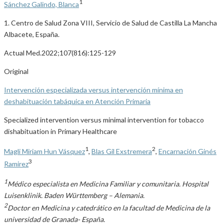
1
Sánchez Galindo, Blanca
1. Centro de Salud Zona VIII, Servicio de Salud de Castilla La Mancha
Albacete, España.
Actual Med.2022;107(816):125-129
Original
Intervención especializada versus intervención mínima en
deshabituación tabáquica en Atención Primaria
Specialized intervention versus minimal intervention for tobacco
dishabituation in Primary Healthcare
1
2
Magli Miriam Hun Vásquez
,
Blas Gil Exstremera
,
Encarnación Ginés
3
Ramirez
1
Médico especialista en Medicina Familiar y comunitaria. Hospital
Luisenklinik. Baden Württemberg – Alemania.
2
Doctor en Medicina y catedrático en la facultad de Medicina de la
universidad de Granada- España.