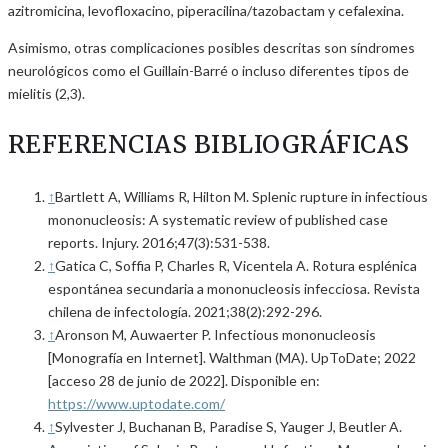
azitromicina, levofloxacino, piperacilina/tazobactam y cefalexina.
Asimismo, otras complicaciones posibles descritas son síndromes
neurológicos como el Guillain-Barré o incluso diferentes tipos de
mielitis (2,3).
REFERENCIAS BIBLIOGRÁFICAS
↑
Bartlett A, Williams R, Hilton M. Splenic rupture in infectious
mononucleosis: A systematic review of published case
reports. Injury. 2016;47(3):531-538.
↑
Gatica C, Soffia P, Charles R, Vicentela A. Rotura esplénica
espontánea secundaria a mononucleosis infecciosa. Revista
chilena de infectología. 2021;38(2):292-296.
↑
Aronson M, Auwaerter P. Infectious mononucleosis
[Monografía en Internet]. Walthman (MA). UpToDate; 2022
[acceso 28 de junio de 2022]. Disponible en:
https://www.uptodate.com/
↑
Sylvester J, Buchanan B, Paradise S, Yauger J, Beutler A.