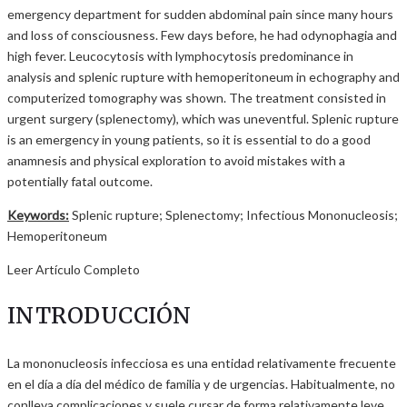
emergency department for sudden abdominal pain since many hours
and loss of consciousness. Few days before, he had odynophagia and
high fever. Leucocytosis with lymphocytosis predominance in
analysis and splenic rupture with hemoperitoneum in echography and
computerized tomography was shown. The treatment consisted in
urgent surgery (splenectomy), which was uneventful. Splenic rupture
is an emergency in young patients, so it is essential to do a good
anamnesis and physical exploration to avoid mistakes with a
potentially fatal outcome.
Keywords:
Splenic rupture; Splenectomy; Infectious Mononucleosis;
Hemoperitoneum
Leer Artículo Completo
INTRODUCCIÓN
La mononucleosis infecciosa es una entidad relativamente frecuente
en el día a día del médico de familia y de urgencias. Habitualmente, no
conlleva complicaciones y suele cursar de forma relativamente leve,