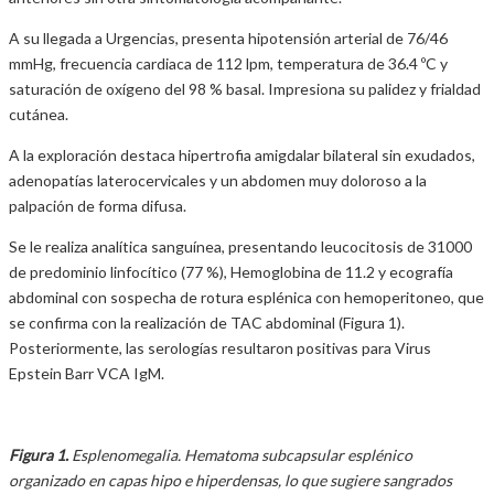
A su llegada a Urgencias, presenta hipotensión arterial de 76/46
mmHg, frecuencia cardiaca de 112 lpm, temperatura de 36.4 ºC y
saturación de oxígeno del 98 % basal. Impresiona su palidez y frialdad
cutánea.
A la exploración destaca hipertrofia amigdalar bilateral sin exudados,
adenopatías laterocervicales y un abdomen muy doloroso a la
palpación de forma difusa.
Se le realiza analítica sanguínea, presentando leucocitosis de 31000
de predominio linfocítico (77 %), Hemoglobina de 11.2 y ecografía
abdominal con sospecha de rotura esplénica con hemoperitoneo, que
se confirma con la realización de TAC abdominal (Figura 1).
Posteriormente, las serologías resultaron positivas para Virus
Epstein Barr VCA IgM.
Figura 1.
Esplenomegalia. Hematoma subcapsular esplénico
organizado en capas hipo e hiperdensas, lo que sugiere sangrados