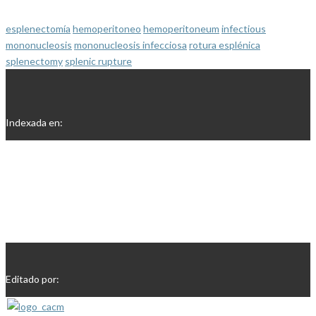
esplenectomía
hemoperitoneo
hemoperitoneum
infectious
mononucleosis
mononucleosis infecciosa
rotura esplénica
splenectomy
splenic rupture
Indexada en:
Editado por: