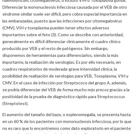
haemolyticum, citomegalovirus, o incluso VIH o Toxoplasma gondii.
Diferenciar la mononucleosis infecciosa causada por el VEB de otro
síndrome similar suele ser difícil, pero cobra especial importancia en
las embarazadas, puesto que las infecciones por citomegalovirus
(CMV), VIH y toxoplasma pueden tener efectos adversos
importantes sobre el feto (3). Como se describe con anterioridad,
generalmente es difícil diferenciar clínicamente el cuadro clínico
producido por VEB y el resto de patógenos. Sin embargo,
disponemos de herramientas para diferenciarlos, siendo la más
importante, la realización de serologías. Es por ello necesario, en
cuadros respiratorios de moderada-grave intensidad clínica, la
posibilidad de realización de serologías para VEB, Toxoplasma, VIH y
CMV. En el caso de infección por Streptococo del grupo A, además,
se podría diferenciar del VEB de forma mucho más precoz gracias a la
positividad de la prueba de diagnóstico rápido para Streptococcus
(Streptotest).
El aumento del tamaño del bazo, o esplenomegalia, se presenta hasta
en un 60 % de los pacientes con mononucleosis infecciosa, por lo que
no es raro que lo encontremos como dato exploratorio en el paciente