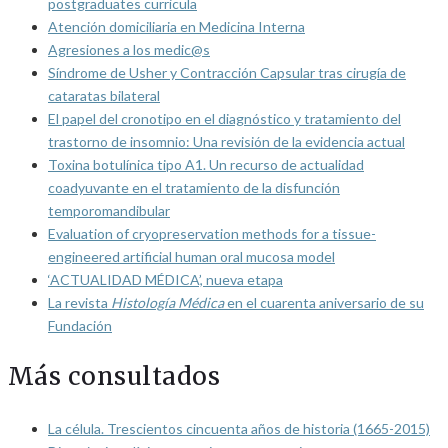
postgraduates curricula
Atención domiciliaria en Medicina Interna
Agresiones a los medic@s
Síndrome de Usher y Contracción Capsular tras cirugía de
cataratas bilateral
El papel del cronotipo en el diagnóstico y tratamiento del
trastorno de insomnio: Una revisión de la evidencia actual
Toxina botulínica tipo A1. Un recurso de actualidad
coadyuvante en el tratamiento de la disfunción
temporomandibular
Evaluation of cryopreservation methods for a tissue-
engineered artificial human oral mucosa model
‘ACTUALIDAD MÉDICA’, nueva etapa
La revista
Histología Médica
en el cuarenta aniversario de su
Fundación
Más consultados
La célula. Trescientos cincuenta años de historia (1665-2015)