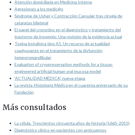
Atención domiciliaria en Medicina Interna
Agresiones a los medic@s
Síndrome de Usher y Contracción Capsular tras cirugía de
cataratas bilateral
El papel del cronotipo en el diagnóstico y tratamiento del
trastorno de insomnio: Una revisión de la evidencia actual
Toxina botulínica tipo A1. Un recurso de actualidad
coadyuvante en el tratamiento de la disfunción
temporomandibular
Evaluation of cryopreservation methods for a tissue-
engineered artificial human oral mucosa model
‘ACTUALIDAD MÉDICA’, nueva etapa
La revista
Histología Médica
en el cuarenta aniversario de su
Fundación
Más consultados
La célula. Trescientos cincuenta años de historia (1665-2015)
Diagnóstico clínico en pacientes con anticuerpos