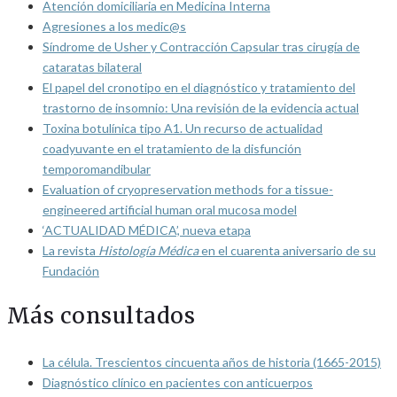
Atención domiciliaria en Medicina Interna
Agresiones a los medic@s
Síndrome de Usher y Contracción Capsular tras cirugía de
cataratas bilateral
El papel del cronotipo en el diagnóstico y tratamiento del
trastorno de insomnio: Una revisión de la evidencia actual
Toxina botulínica tipo A1. Un recurso de actualidad
coadyuvante en el tratamiento de la disfunción
temporomandibular
Evaluation of cryopreservation methods for a tissue-
engineered artificial human oral mucosa model
‘ACTUALIDAD MÉDICA’, nueva etapa
La revista
Histología Médica
en el cuarenta aniversario de su
Fundación
Más consultados
La célula. Trescientos cincuenta años de historia (1665-2015)
Diagnóstico clínico en pacientes con anticuerpos