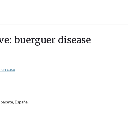
ave: buerguer disease
e un caso
Albacete, España.