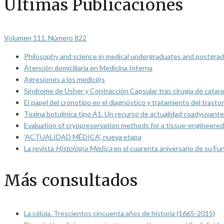
Últimas Publicaciones
Volumen 111. Número 822
Philosophy and science in medical undergraduates and postgrad
Atención domiciliaria en Medicina Interna
Agresiones a los medic@s
Síndrome de Usher y Contracción Capsular tras cirugía de catarat
El papel del cronotipo en el diagnóstico y tratamiento del trasto
Toxina botulínica tipo A1. Un recurso de actualidad coadyuvante
Evaluation of cryopreservation methods for a tissue-engineered 
‘ACTUALIDAD MÉDICA’, nueva etapa
La revista
Histología Médica
en el cuarenta aniversario de su Fu
Más consultados
La célula. Trescientos cincuenta años de historia (1665-2015)