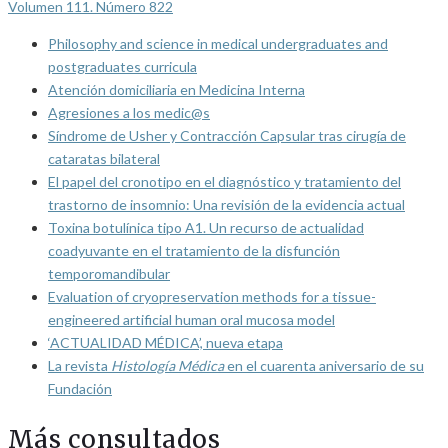
Volumen 111. Número 822
Philosophy and science in medical undergraduates and
postgraduates curricula
Atención domiciliaria en Medicina Interna
Agresiones a los medic@s
Síndrome de Usher y Contracción Capsular tras cirugía de
cataratas bilateral
El papel del cronotipo en el diagnóstico y tratamiento del
trastorno de insomnio: Una revisión de la evidencia actual
Toxina botulínica tipo A1. Un recurso de actualidad
coadyuvante en el tratamiento de la disfunción
temporomandibular
Evaluation of cryopreservation methods for a tissue-
engineered artificial human oral mucosa model
‘ACTUALIDAD MÉDICA’, nueva etapa
La revista
Histología Médica
en el cuarenta aniversario de su
Fundación
Más consultados