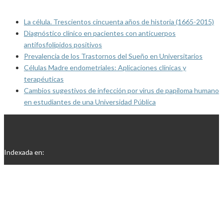
La célula. Trescientos cincuenta años de historia (1665-2015)
Diagnóstico clínico en pacientes con anticuerpos
antifosfolípidos positivos
Prevalencia de los Trastornos del Sueño en Universitarios
Células Madre endometriales: Aplicaciones clínicas y
terapéuticas
Cambios sugestivos de infección por virus de papiloma humano
en estudiantes de una Universidad Pública
Indexada en: