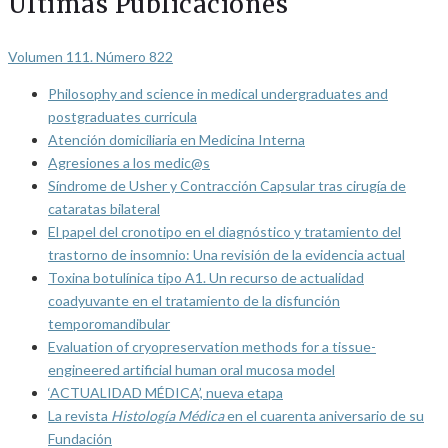
Últimas Publicaciones
Volumen 111. Número 822
Philosophy and science in medical undergraduates and
postgraduates curricula
Atención domiciliaria en Medicina Interna
Agresiones a los medic@s
Síndrome de Usher y Contracción Capsular tras cirugía de
cataratas bilateral
El papel del cronotipo en el diagnóstico y tratamiento del
trastorno de insomnio: Una revisión de la evidencia actual
Toxina botulínica tipo A1. Un recurso de actualidad
coadyuvante en el tratamiento de la disfunción
temporomandibular
Evaluation of cryopreservation methods for a tissue-
engineered artificial human oral mucosa model
‘ACTUALIDAD MÉDICA’, nueva etapa
La revista
Histología Médica
en el cuarenta aniversario de su
Fundación