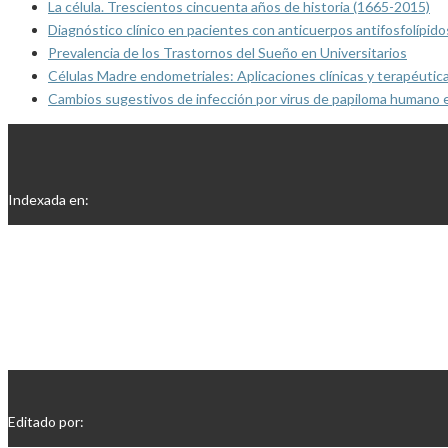
La célula. Trescientos cincuenta años de historia (1665-2015)
Diagnóstico clínico en pacientes con anticuerpos antifosfolípido
Prevalencia de los Trastornos del Sueño en Universitarios
Células Madre endometriales: Aplicaciones clínicas y terapéutic
Cambios sugestivos de infección por virus de papiloma humano 
Indexada en:
Editado por: