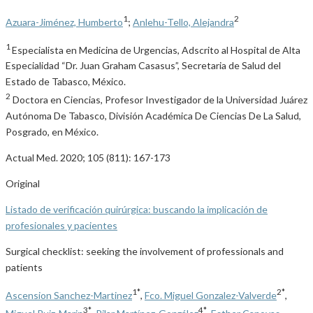
1
2
Azuara-Jiménez, Humberto
;
Anlehu-Tello, Alejandra
1
Especialista en Medicina de Urgencias, Adscrito al Hospital de Alta
Especialidad “Dr. Juan Graham Casasus”, Secretaria de Salud del
Estado de Tabasco, México.
2
Doctora en Ciencias, Profesor Investigador de la Universidad Juárez
Autónoma De Tabasco, División Académica De Ciencias De La Salud,
Posgrado, en México.
Actual Med. 2020; 105 (811): 167-173
Original
Listado de verificación quirúrgica: buscando la implicación de
profesionales y pacientes
Surgical checklist: seeking the involvement of professionals and
patients
1*
2*
Ascension Sanchez-Martinez
,
Fco. Miguel Gonzalez-Valverde
,
3*
4*
Miguel Ruiz-Marin
,
Pilar Martínez-González
,
Esther Canovas-