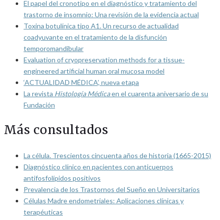
El papel del cronotipo en el diagnóstico y tratamiento del
trastorno de insomnio: Una revisión de la evidencia actual
Toxina botulínica tipo A1. Un recurso de actualidad
coadyuvante en el tratamiento de la disfunción
temporomandibular
Evaluation of cryopreservation methods for a tissue-
engineered artificial human oral mucosa model
‘ACTUALIDAD MÉDICA’, nueva etapa
La revista
Histología Médica
en el cuarenta aniversario de su
Fundación
Más consultados
La célula. Trescientos cincuenta años de historia (1665-2015)
Diagnóstico clínico en pacientes con anticuerpos
antifosfolípidos positivos
Prevalencia de los Trastornos del Sueño en Universitarios
Células Madre endometriales: Aplicaciones clínicas y
terapéuticas