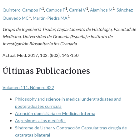
1
1
1
1
Quintero-Campos P
,
Campos F
,
Carriel V
,
Alaminos M
,
Sánchez-
1
1
Quevedo MC
,
Martín-Piedra MA
Grupo de Ingeniería Tisular, Departamento de Histología, Facultad de
Medicina, Universidad de Granada (España) e Instituto de
Investigación Biosanitaria ibs Granada
Actual. Med. 2017; 102: (802): 145-150
Últimas Publicaciones
Volumen 111. Número 822
Philosophy and science in medical undergraduates and
postgraduates curricula
Atención domiciliaria en Medicina Interna
Agresiones a los medic@s
Síndrome de Usher y Contracción Capsular tras cirugía de
cataratas bilateral