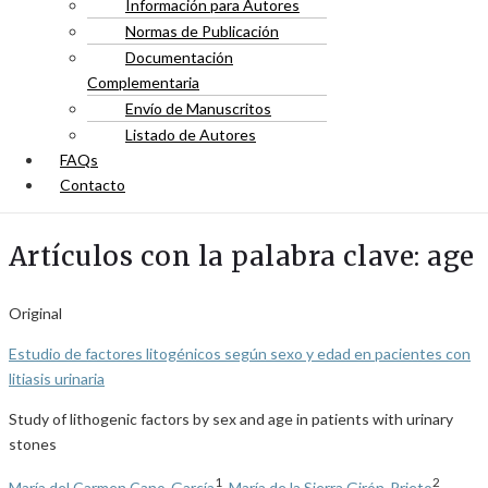
Información para Autores
Normas de Publicación
Documentación
Complementaria
Envío de Manuscritos
Listado de Autores
FAQs
Contacto
Artículos con la palabra clave: age
Original
Estudio de factores litogénicos según sexo y edad en pacientes con
litiasis urinaria
Study of lithogenic factors by sex and age in patients with urinary
stones
1
2
María del Carmen Cano-García
,
María de la Sierra Girón-Prieto