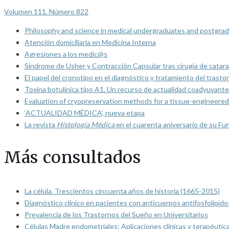
Volumen 111. Número 822
Philosophy and science in medical undergraduates and postgrad
Atención domiciliaria en Medicina Interna
Agresiones a los medic@s
Síndrome de Usher y Contracción Capsular tras cirugía de catarat
El papel del cronotipo en el diagnóstico y tratamiento del trasto
Toxina botulínica tipo A1. Un recurso de actualidad coadyuvante
Evaluation of cryopreservation methods for a tissue-engineered 
‘ACTUALIDAD MÉDICA’, nueva etapa
La revista
Histología Médica
en el cuarenta aniversario de su Fu
Más consultados
La célula. Trescientos cincuenta años de historia (1665-2015)
Diagnóstico clínico en pacientes con anticuerpos antifosfolípido
Prevalencia de los Trastornos del Sueño en Universitarios
Células Madre endometriales: Aplicaciones clínicas y terapéutic