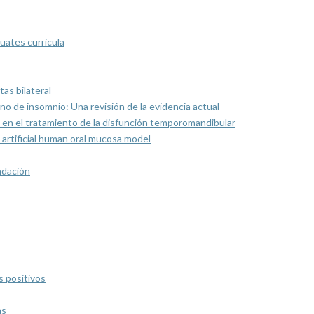
uates curricula
as bilateral
rno de insomnio: Una revisión de la evidencia actual
 en el tratamiento de la disfunción temporomandibular
artificial human oral mucosa model
ndación
s positivos
as