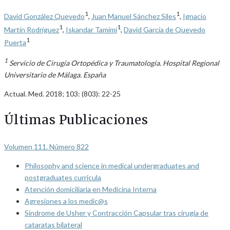
1
1
David González Quevedo
,
Juan Manuel Sánchez Siles
,
Ignacio
1
1
Martín Rodríguez
,
Iskandar Tamimi
,
David García de Quevedo
1
Puerta
1
Servicio de Cirugía Ortopédica y Traumatología. Hospital Regional
Universitario de Málaga. España
Actual. Med. 2018; 103: (803): 22-25
Últimas Publicaciones
Volumen 111. Número 822
Philosophy and science in medical undergraduates and
postgraduates curricula
Atención domiciliaria en Medicina Interna
Agresiones a los medic@s
Síndrome de Usher y Contracción Capsular tras cirugía de
cataratas bilateral