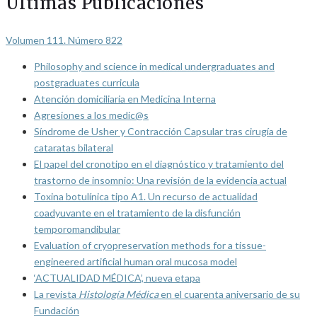
Últimas Publicaciones
Volumen 111. Número 822
Philosophy and science in medical undergraduates and
postgraduates curricula
Atención domiciliaria en Medicina Interna
Agresiones a los medic@s
Síndrome de Usher y Contracción Capsular tras cirugía de
cataratas bilateral
El papel del cronotipo en el diagnóstico y tratamiento del
trastorno de insomnio: Una revisión de la evidencia actual
Toxina botulínica tipo A1. Un recurso de actualidad
coadyuvante en el tratamiento de la disfunción
temporomandibular
Evaluation of cryopreservation methods for a tissue-
engineered artificial human oral mucosa model
‘ACTUALIDAD MÉDICA’, nueva etapa
La revista
Histología Médica
en el cuarenta aniversario de su
Fundación