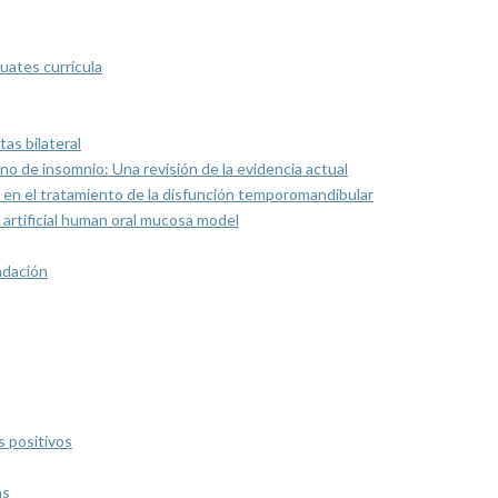
uates curricula
as bilateral
rno de insomnio: Una revisión de la evidencia actual
 en el tratamiento de la disfunción temporomandibular
artificial human oral mucosa model
ndación
s positivos
as