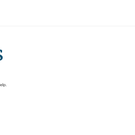
s
elp.