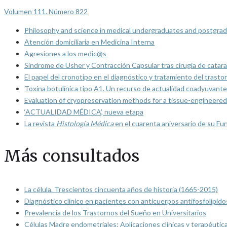
Volumen 111. Número 822
Philosophy and science in medical undergraduates and postgrad
Atención domiciliaria en Medicina Interna
Agresiones a los medic@s
Síndrome de Usher y Contracción Capsular tras cirugía de catarat
El papel del cronotipo en el diagnóstico y tratamiento del trasto
Toxina botulínica tipo A1. Un recurso de actualidad coadyuvante
Evaluation of cryopreservation methods for a tissue-engineered 
‘ACTUALIDAD MÉDICA’, nueva etapa
La revista
Histología Médica
en el cuarenta aniversario de su Fu
Más consultados
La célula. Trescientos cincuenta años de historia (1665-2015)
Diagnóstico clínico en pacientes con anticuerpos antifosfolípido
Prevalencia de los Trastornos del Sueño en Universitarios
Células Madre endometriales: Aplicaciones clínicas y terapéutic