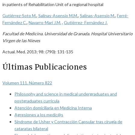
in patients of Rehabilitation Unit of a regional hospital
Gutiérrez-Soto M.
,
Salinas-Asensio M.M.
,
Salinas-Asensio M.
,
Ferré-
Fernández C.
,
Navarro-Marí J.M.
,
Gutiérrez- Fernández J.
Facultad de Medicina. Universidad de Granada. Hospital Universitario
Virgen de las Nieves
Actual. Med. 2013; 98: (790): 131-135
Últimas Publicaciones
Volumen 111. Número 822
Philosophy and science in medical undergraduates and
postgraduates curricula
Atención domiciliaria en Medicina Interna
Agresiones a los medic@s
Síndrome de Usher y Contracción Capsular tras cirugía de
cataratas bilateral