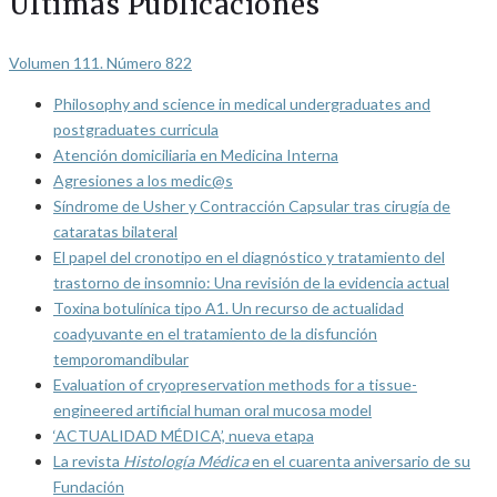
Últimas Publicaciones
Volumen 111. Número 822
Philosophy and science in medical undergraduates and
postgraduates curricula
Atención domiciliaria en Medicina Interna
Agresiones a los medic@s
Síndrome de Usher y Contracción Capsular tras cirugía de
cataratas bilateral
El papel del cronotipo en el diagnóstico y tratamiento del
trastorno de insomnio: Una revisión de la evidencia actual
Toxina botulínica tipo A1. Un recurso de actualidad
coadyuvante en el tratamiento de la disfunción
temporomandibular
Evaluation of cryopreservation methods for a tissue-
engineered artificial human oral mucosa model
‘ACTUALIDAD MÉDICA’, nueva etapa
La revista
Histología Médica
en el cuarenta aniversario de su
Fundación