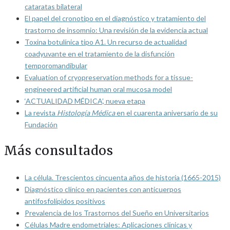
cataratas bilateral
El papel del cronotipo en el diagnóstico y tratamiento del
trastorno de insomnio: Una revisión de la evidencia actual
Toxina botulínica tipo A1. Un recurso de actualidad
coadyuvante en el tratamiento de la disfunción
temporomandibular
Evaluation of cryopreservation methods for a tissue-
engineered artificial human oral mucosa model
‘ACTUALIDAD MÉDICA’, nueva etapa
La revista
Histología Médica
en el cuarenta aniversario de su
Fundación
Más consultados
La célula. Trescientos cincuenta años de historia (1665-2015)
Diagnóstico clínico en pacientes con anticuerpos
antifosfolípidos positivos
Prevalencia de los Trastornos del Sueño en Universitarios
Células Madre endometriales: Aplicaciones clínicas y