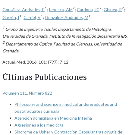
1
2
2
2
González- Andrades, E
;
Ionescu, AM
;
Cardona, JC
;
Ghinea, R
;
1
1
1
Garzón, I
;
Carriel, V
;
González- Andrades, M
1
Grupo de Ingeniería Tisular, Departamento de Histología,
Universidad de Granada. Instituto de Investigación Biosanitaria IBS.
2
Departamento de Óptica, Facultad de Ciencias, Universidad de
Granada.
Actual. Med. 2016; 101: (797): 7-12
Últimas Publicaciones
Volumen 111. Número 822
Philosophy and science in medical undergraduates and
postgraduates curricula
Atención domiciliaria en Medicina Interna
Agresiones a los medic@s
Síndrome de Usher y Contracción Capsular tras cirugía de