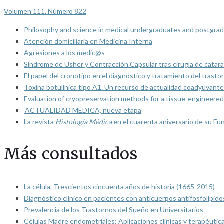
Volumen 111. Número 822
Philosophy and science in medical undergraduates and postgrad
Atención domiciliaria en Medicina Interna
Agresiones a los medic@s
Síndrome de Usher y Contracción Capsular tras cirugía de catarat
El papel del cronotipo en el diagnóstico y tratamiento del trasto
Toxina botulínica tipo A1. Un recurso de actualidad coadyuvante
Evaluation of cryopreservation methods for a tissue-engineered 
‘ACTUALIDAD MÉDICA’, nueva etapa
La revista
Histología Médica
en el cuarenta aniversario de su Fu
Más consultados
La célula. Trescientos cincuenta años de historia (1665-2015)
Diagnóstico clínico en pacientes con anticuerpos antifosfolípido
Prevalencia de los Trastornos del Sueño en Universitarios
Células Madre endometriales: Aplicaciones clínicas y terapéutic