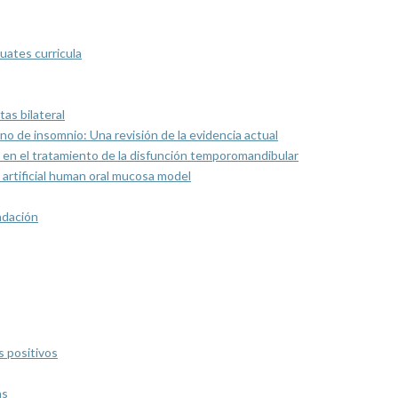
uates curricula
as bilateral
rno de insomnio: Una revisión de la evidencia actual
 en el tratamiento de la disfunción temporomandibular
artificial human oral mucosa model
ndación
s positivos
as