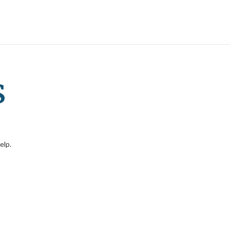
s
elp.