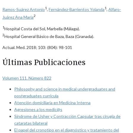
1
1
Ramos-Suárez Antonio
,
Fernández-Barrientos Yolanda
,
Alfaro-
2
Juárez Ana María
1
Hospital Costa del Sol, Marbella (Málaga).
2
Hospital General Básico de Baza, Baza (Granada).
Actual. Med. 2018; 103: (804): 98-101
Últimas Publicaciones
Volumen 111. Número 822
Philosophy and science in medical undergraduates and
postgraduates curricula
Atención domiciliaria en Medicina Interna
Agresiones a los medic@s
Síndrome de Usher y Contracción Capsular tras cirugía de
cataratas bilateral
El papel del cronotipo en el diagnóstico y tratamiento del