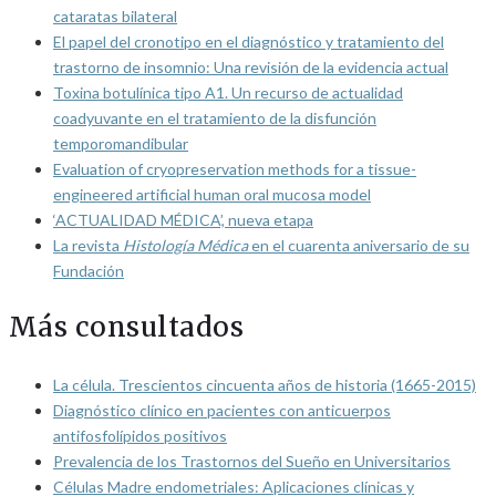
cataratas bilateral
El papel del cronotipo en el diagnóstico y tratamiento del
trastorno de insomnio: Una revisión de la evidencia actual
Toxina botulínica tipo A1. Un recurso de actualidad
coadyuvante en el tratamiento de la disfunción
temporomandibular
Evaluation of cryopreservation methods for a tissue-
engineered artificial human oral mucosa model
‘ACTUALIDAD MÉDICA’, nueva etapa
La revista
Histología Médica
en el cuarenta aniversario de su
Fundación
Más consultados
La célula. Trescientos cincuenta años de historia (1665-2015)
Diagnóstico clínico en pacientes con anticuerpos
antifosfolípidos positivos
Prevalencia de los Trastornos del Sueño en Universitarios
Células Madre endometriales: Aplicaciones clínicas y