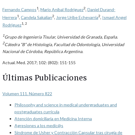
1
2
Fernando Campos
,
Mario Aníbal Rodriguez
,
Daniel Durand-
1
2
2
Herrera
,
Candela Sakalian
,
Jorge Uribe Echevarría
,
Ismael Angel
1,
2
Rodriguez
1
Grupo de Ingeniería Tisular, Universidad de Granada, España.
2
Cátedra “B” de Histología, Facultad de Odontología, Universidad
Nacional de Córdoba, República Argentina.
Actual. Med. 2017; 102: (802): 151-155
Últimas Publicaciones
Volumen 111. Número 822
Philosophy and science in medical undergraduates and
postgraduates curricula
Atención domiciliaria en Medicina Interna
Agresiones a los medic@s
Síndrome de Usher y Contracción Capsular tras cirugía de