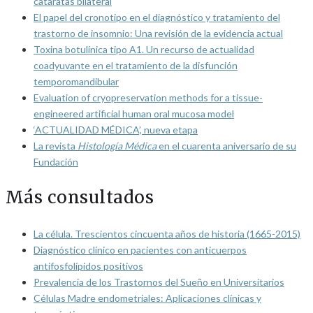
cataratas bilateral
El papel del cronotipo en el diagnóstico y tratamiento del
trastorno de insomnio: Una revisión de la evidencia actual
Toxina botulínica tipo A1. Un recurso de actualidad
coadyuvante en el tratamiento de la disfunción
temporomandibular
Evaluation of cryopreservation methods for a tissue-
engineered artificial human oral mucosa model
‘ACTUALIDAD MÉDICA’, nueva etapa
La revista
Histología Médica
en el cuarenta aniversario de su
Fundación
Más consultados
La célula. Trescientos cincuenta años de historia (1665-2015)
Diagnóstico clínico en pacientes con anticuerpos
antifosfolípidos positivos
Prevalencia de los Trastornos del Sueño en Universitarios
Células Madre endometriales: Aplicaciones clínicas y