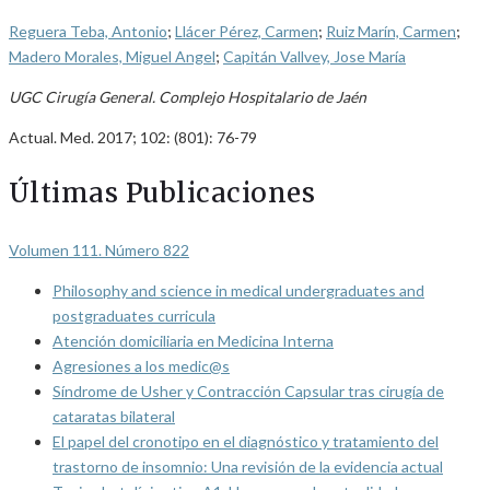
Reguera Teba, Antonio
;
Llácer Pérez, Carmen
;
Ruiz Marín, Carmen
;
Madero Morales, Miguel Angel
;
Capitán Vallvey, Jose María
UGC Cirugía General. Complejo Hospitalario de Jaén
Actual. Med. 2017; 102: (801): 76-79
Últimas Publicaciones
Volumen 111. Número 822
Philosophy and science in medical undergraduates and
postgraduates curricula
Atención domiciliaria en Medicina Interna
Agresiones a los medic@s
Síndrome de Usher y Contracción Capsular tras cirugía de
cataratas bilateral
El papel del cronotipo en el diagnóstico y tratamiento del
trastorno de insomnio: Una revisión de la evidencia actual