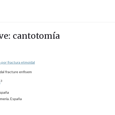
ave: cantotomía
 por fractura etmoidal
dal fracture enfisem
3
s
España
lmería. España