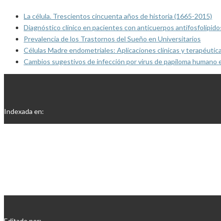
La célula. Trescientos cincuenta años de historia (1665-2015)
Diagnóstico clínico en pacientes con anticuerpos antifosfolípido
Prevalencia de los Trastornos del Sueño en Universitarios
Células Madre endometriales: Aplicaciones clínicas y terapéutic
Cambios sugestivos de infección por virus de papiloma humano 
Indexada en:
Editado por: