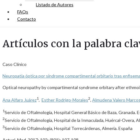
Listado de Autores
FAQs
Contacto
Artículos con la palabra cl
Caso Clínico
Neuropatía óptica por síndrome compartimental orbitario tras enfisema
Optical neuropathy by compartimental syndrome orbitary after ethmoi
1
2
Ana Alfaro Juárez
,
Esther Rodrigo-Morales
,
Almudena Valero Marco
1
Servicio de Oftalmología, Hospital General Básico de Baza, Granada. 
2
Servicio de Oftalmología, Hospital de la Inmaculada, Huércal-Overa, A
3
Servicio de Oftalmología, Hospital Torrecárdenas, Almería. España
Actual. Med. 2017; 102: (801): 107-108