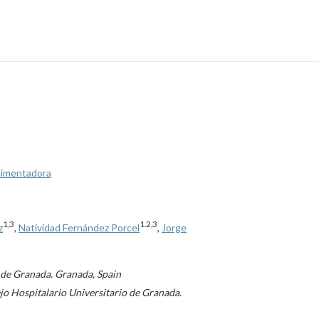
alimentadora
1,3
1.2,3
z
,
Natividad Fernández Porcel
,
Jorge
o de Granada. Granada, Spain
jo Hospitalario Universitario de Granada.