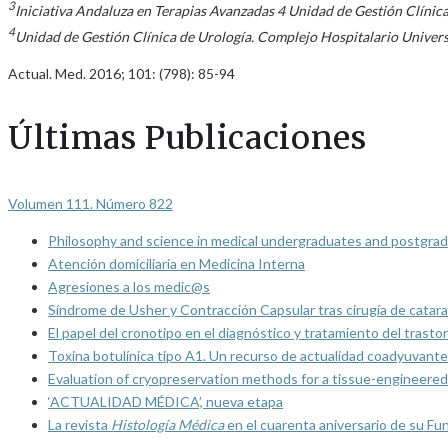
3
Iniciativa Andaluza en Terapias Avanzadas 4 Unidad de Gestión Clínic
4
Unidad de Gestión Clínica de Urología. Complejo Hospitalario Univer
Actual. Med. 2016; 101: (798): 85-94
Últimas Publicaciones
Volumen 111. Número 822
Philosophy and science in medical undergraduates and postgrad
Atención domiciliaria en Medicina Interna
Agresiones a los medic@s
Síndrome de Usher y Contracción Capsular tras cirugía de catarat
El papel del cronotipo en el diagnóstico y tratamiento del trasto
Toxina botulínica tipo A1. Un recurso de actualidad coadyuvante
Evaluation of cryopreservation methods for a tissue-engineered 
‘ACTUALIDAD MÉDICA’, nueva etapa
La revista
Histología Médica
en el cuarenta aniversario de su Fu