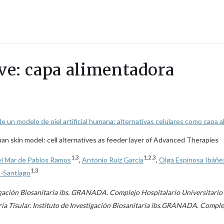
ave: capa alimentadora
e un modelo de piel artificial humana: alternativas celulares como capa 
man skin model: cell alternatives as feeder layer of Advanced Therapies
1,3
1,2,3
el Mar de Pablos Ramos
,
Antonio Ruiz García
,
Olga Espinosa Ibáñe
1,3
s-Santiago
stigación Biosanitaria ibs. GRANADA. Complejo Hospitalario Universitari
ía Tisular. Instituto de Investigación Biosanitaria ibs.GRANADA. Comple