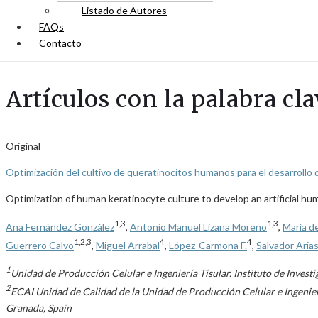
Listado de Autores
FAQs
Contacto
Artículos con la palabra cl
Original
Optimización del cultivo de queratinocitos humanos para el desarrollo d
Optimization of human keratinocyte culture to develop an artificial hu
1,3
1,3
Ana Fernández González
,
Antonio Manuel Lizana Moreno
,
María d
1,2,3
4
4
Guerrero Calvo
,
Miguel Arrabal
,
López-Carmona F.
,
Salvador Aria
1
Unidad de Producción Celular e Ingeniería Tisular. Instituto de Inve
2
ECAI Unidad de Calidad de la Unidad de Producción Celular e Ingenier
Granada, Spain