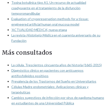
Toxina botulínica tipo A1. Un recurso de actualidad
coadyuvante en el tratamiento de la disfunción
temporomandibular
Evaluation of cryopreservation methods for a tissue-
engineered artificial human oral mucosa model
‘ACTUALIDAD MÉDICA’, nueva etapa
La revista
Histología Médica
en el cuarenta aniversario de su
Fundación
Más consultados
La célula. Trescientos cincuenta años de historia (1665-2015)
Diagnóstico clínico en pacientes con anticuerpos
antifosfolípidos positivos
Prevalencia de los Trastornos del Sueño en Universitarios
Células Madre endometriales: Aplicaciones clínicas y
terapéuticas
Cambios sugestivos de infección por virus de papiloma humano
en estudiantes de una Universidad Pública