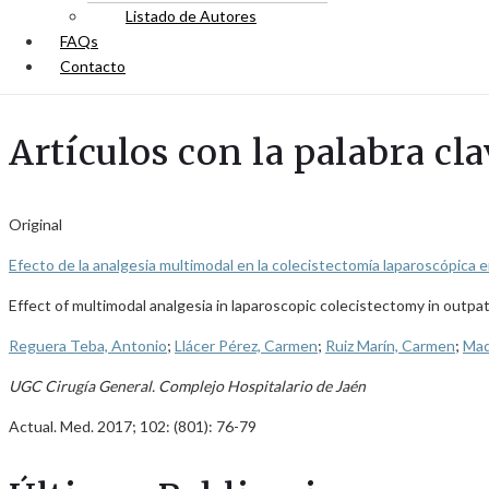
Listado de Autores
FAQs
Contacto
Artículos con la palabra cl
Original
Efecto de la analgesia multimodal en la colecistectomía laparoscópica 
Effect of multimodal analgesia in laparoscopic colecistectomy in outpa
Reguera Teba, Antonio
;
Llácer Pérez, Carmen
;
Ruiz Marín, Carmen
;
Mad
UGC Cirugía General. Complejo Hospitalario de Jaén
Actual. Med. 2017; 102: (801): 76-79