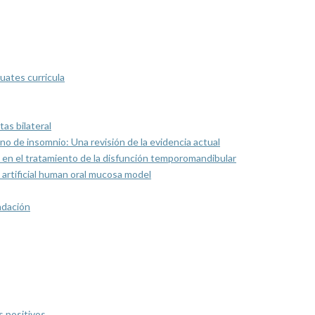
uates curricula
as bilateral
rno de insomnio: Una revisión de la evidencia actual
 en el tratamiento de la disfunción temporomandibular
artificial human oral mucosa model
ndación
s positivos