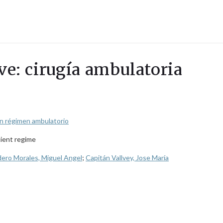
ave: cirugía ambulatoria
en régimen ambulatorio
tient regime
ero Morales, Miguel Angel
;
Capitán Vallvey, Jose María