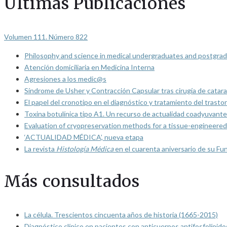
Últimas Publicaciones
Volumen 111. Número 822
Philosophy and science in medical undergraduates and postgrad
Atención domiciliaria en Medicina Interna
Agresiones a los medic@s
Síndrome de Usher y Contracción Capsular tras cirugía de catarat
El papel del cronotipo en el diagnóstico y tratamiento del trasto
Toxina botulínica tipo A1. Un recurso de actualidad coadyuvante
Evaluation of cryopreservation methods for a tissue-engineered 
‘ACTUALIDAD MÉDICA’, nueva etapa
La revista
Histología Médica
en el cuarenta aniversario de su Fu
Más consultados
La célula. Trescientos cincuenta años de historia (1665-2015)
Diagnóstico clínico en pacientes con anticuerpos antifosfolípido