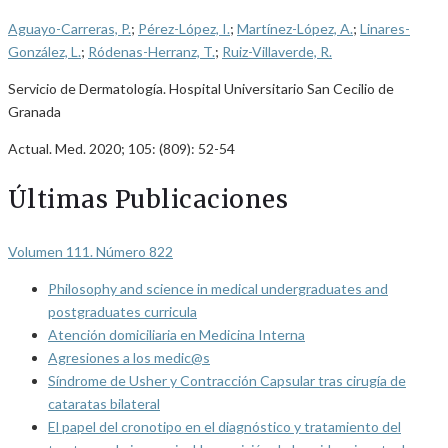
Aguayo-Carreras, P.
;
Pérez-López, I.
;
Martínez-López, A.
;
Linares-
González, L.
;
Ródenas-Herranz, T.
;
Ruiz-Villaverde, R.
Servicio de Dermatología. Hospital Universitario San Cecilio de
Granada
Actual. Med. 2020; 105: (809): 52-54
Últimas Publicaciones
Volumen 111. Número 822
Philosophy and science in medical undergraduates and
postgraduates curricula
Atención domiciliaria en Medicina Interna
Agresiones a los medic@s
Síndrome de Usher y Contracción Capsular tras cirugía de
cataratas bilateral
El papel del cronotipo en el diagnóstico y tratamiento del