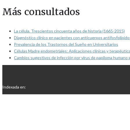
Más consultados
La célula. Trescientos cincuenta años de historia (1665-2015)
Diagnóstico clínico en pacientes con anticuerpos antifosfolípido
Prevalencia de los Trastornos del Sueño en Universitarios
Células Madre endometriales: Aplicaciones clínicas y terapéutic
Cambios sugestivos de infección por virus de papiloma humano 
Indexada en: