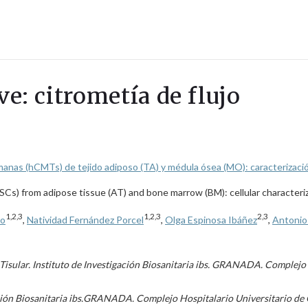
ve: citrometía de flujo
umanas (hCMTs) de tejido adiposo (TA) y médula ósea (MO): caracterización
MSCs) from adipose tissue (AT) and bone marrow (BM): cellular characteri
1,2,3
1,2,3
2,3
vo
,
Natividad Fernández Porcel
,
Olga Espinosa Ibáñez
,
Antonio
Tisular. Instituto de Investigación Biosanitaria ibs. GRANADA. Complejo
gación Biosanitaria ibs.GRANADA. Complejo Hospitalario Universitario de