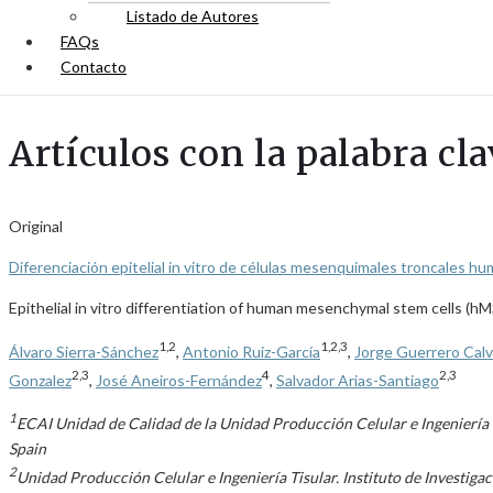
Listado de Autores
FAQs
Contacto
Artículos con la palabra cla
Original
Diferenciación epitelial in vitro de células mesenquimales troncales h
Epithelial in vitro differentiation of human mesenchymal stem cells (h
1,2
1,2,3
Álvaro Sierra-Sánchez
,
Antonio Ruiz-García
,
Jorge Guerrero Cal
2,3
4
2,3
Gonzalez
,
José Aneiros-Fernández
,
Salvador Arias-Santiago
1
ECAI Unidad de Calidad de la Unidad Producción Celular e Ingeniería 
Spain
2
Unidad Producción Celular e Ingeniería Tisular. Instituto de Investi