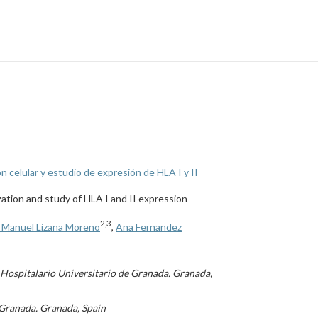
 celular y estudio de expresión de HLA I y II
zation and study of HLA I and II expression
2,3
 Manuel Lizana Moreno
,
Ana Fernandez
 Hospitalario Universitario de Granada. Granada,
 Granada. Granada, Spain