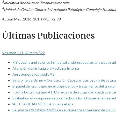
3
Iniciativa Andaluza en Terapias Avanzada
4
Unidad de Gestión Clínica de Anatomía Patológica. Complejo Hospital
Actual. Med. 2016; 101: (798): 72-78
Últimas Publicaciones
Volumen 111. Número 822
Philosophy and science in medical undergraduates and postgrad
Atención domiciliaria en Medicina Interna
Agresiones a los medic@s
Síndrome de Usher y Contracción Capsular tras cirugía de catarat
El papel del cronotipo en el diagnóstico y tratamiento del trasto
Toxina botulínica tipo A1. Un recurso de actualidad coadyuvante
Evaluation of cryopreservation methods for a tissue-engineered 
‘ACTUALIDAD MÉDICA’, nueva etapa
La revista
Histología Médica
en el cuarenta aniversario de su Fu