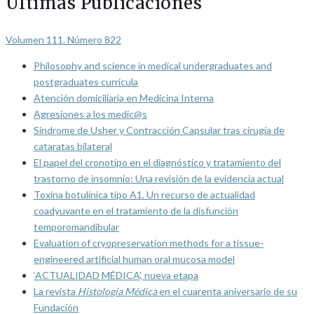
Últimas Publicaciones
Volumen 111. Número 822
Philosophy and science in medical undergraduates and
postgraduates curricula
Atención domiciliaria en Medicina Interna
Agresiones a los medic@s
Síndrome de Usher y Contracción Capsular tras cirugía de
cataratas bilateral
El papel del cronotipo en el diagnóstico y tratamiento del
trastorno de insomnio: Una revisión de la evidencia actual
Toxina botulínica tipo A1. Un recurso de actualidad
coadyuvante en el tratamiento de la disfunción
temporomandibular
Evaluation of cryopreservation methods for a tissue-
engineered artificial human oral mucosa model
‘ACTUALIDAD MÉDICA’, nueva etapa
La revista
Histología Médica
en el cuarenta aniversario de su
Fundación