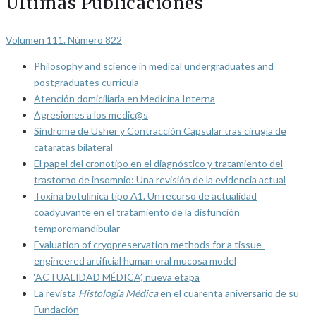
Últimas Publicaciones
Volumen 111. Número 822
Philosophy and science in medical undergraduates and
postgraduates curricula
Atención domiciliaria en Medicina Interna
Agresiones a los medic@s
Síndrome de Usher y Contracción Capsular tras cirugía de
cataratas bilateral
El papel del cronotipo en el diagnóstico y tratamiento del
trastorno de insomnio: Una revisión de la evidencia actual
Toxina botulínica tipo A1. Un recurso de actualidad
coadyuvante en el tratamiento de la disfunción
temporomandibular
Evaluation of cryopreservation methods for a tissue-
engineered artificial human oral mucosa model
‘ACTUALIDAD MÉDICA’, nueva etapa
La revista
Histología Médica
en el cuarenta aniversario de su
Fundación