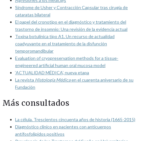
Agresiones a los medic@s
Síndrome de Usher y Contracción Capsular tras cirugía de
cataratas bilateral
El papel del cronotipo en el diagnóstico y tratamiento del
trastorno de insomnio: Una revisión de la evidencia actual
Toxina botulínica tipo A1. Un recurso de actualidad
coadyuvante en el tratamiento de la disfunción
temporomandibular
Evaluation of cryopreservation methods for a tissue-
engineered artificial human oral mucosa model
‘ACTUALIDAD MÉDICA’, nueva etapa
La revista
Histología Médica
en el cuarenta aniversario de su
Fundación
Más consultados
La célula. Trescientos cincuenta años de historia (1665-2015)
Diagnóstico clínico en pacientes con anticuerpos
antifosfolípidos positivos