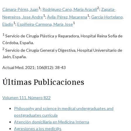
1
2
Cámara-Pérez, Juan
;
Rodríguez-Cano, María Araceli
;
Zapata-
1
1
Negreiros, Jose Andre
;
Ávila-Pérez, Macarena
;
García-Hortelano,
1
1
Eladio
;
Espiñeira-Carmona, María Jose
1
Servicio de Cirugía Plástica y Reparadora, Hospital Reina Sofía de
Córdoba, España.
2
Servicio de Cirugía General y Digestiva, Hospital Universitario de
Jaén, España.
Actual Med. 2021; 106(812): 38-43
Últimas Publicaciones
Volumen 111. Número 822
Philosophy and science in medical undergraduates and
postgraduates curricula
Atención domiciliaria en Medicina Interna
Agresiones a los medic@s