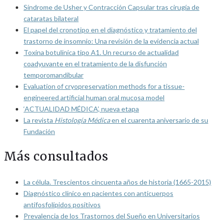
Síndrome de Usher y Contracción Capsular tras cirugía de
cataratas bilateral
El papel del cronotipo en el diagnóstico y tratamiento del
trastorno de insomnio: Una revisión de la evidencia actual
Toxina botulínica tipo A1. Un recurso de actualidad
coadyuvante en el tratamiento de la disfunción
temporomandibular
Evaluation of cryopreservation methods for a tissue-
engineered artificial human oral mucosa model
‘ACTUALIDAD MÉDICA’, nueva etapa
La revista
Histología Médica
en el cuarenta aniversario de su
Fundación
Más consultados
La célula. Trescientos cincuenta años de historia (1665-2015)
Diagnóstico clínico en pacientes con anticuerpos
antifosfolípidos positivos
Prevalencia de los Trastornos del Sueño en Universitarios