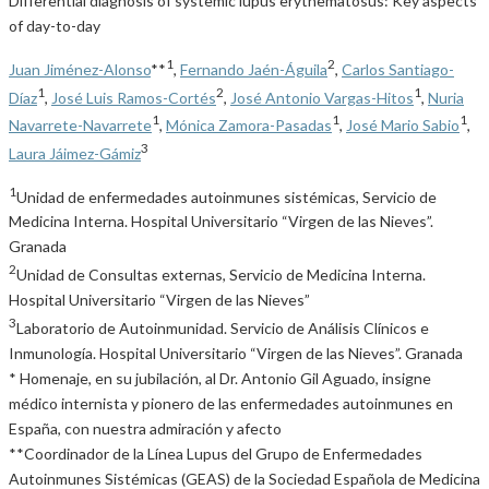
Differential diagnosis of systemic lupus erythematosus: Key aspects
of day-to-day
1
2
Juan Jiménez-Alonso
**
,
Fernando Jaén-Águila
,
Carlos Santiago-
1
2
1
Díaz
,
José Luis Ramos-Cortés
,
José Antonio Vargas-Hitos
,
Nuria
1
1
1
Navarrete-Navarrete
,
Mónica Zamora-Pasadas
,
José Mario Sabio
,
3
Laura Jáimez-Gámiz
1
Unidad de enfermedades autoinmunes sistémicas, Servicio de
Medicina Interna. Hospital Universitario “Virgen de las Nieves”.
Granada
2
Unidad de Consultas externas, Servicio de Medicina Interna.
Hospital Universitario “Virgen de las Nieves”
3
Laboratorio de Autoinmunidad. Servicio de Análisis Clínicos e
Inmunología. Hospital Universitario “Virgen de las Nieves”. Granada
* Homenaje, en su jubilación, al Dr. Antonio Gil Aguado, insigne
médico internista y pionero de las enfermedades autoinmunes en
España, con nuestra admiración y afecto
**Coordinador de la Línea Lupus del Grupo de Enfermedades
Autoinmunes Sistémicas (GEAS) de la Sociedad Española de Medicina