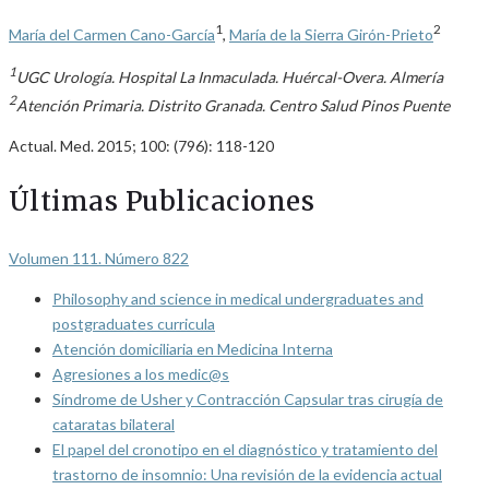
1
2
María del Carmen Cano-García
,
María de la Sierra Girón-Prieto
1
UGC Urología. Hospital La Inmaculada. Huércal-Overa. Almería
2
Atención Primaria. Distrito Granada. Centro Salud Pinos Puente
Actual. Med. 2015; 100: (796): 118-120
Últimas Publicaciones
Volumen 111. Número 822
Philosophy and science in medical undergraduates and
postgraduates curricula
Atención domiciliaria en Medicina Interna
Agresiones a los medic@s
Síndrome de Usher y Contracción Capsular tras cirugía de
cataratas bilateral
El papel del cronotipo en el diagnóstico y tratamiento del
trastorno de insomnio: Una revisión de la evidencia actual