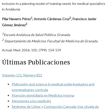
inclusion in a planning model of training needs for medical specialists
in Andalusia
1
2
Pilar Navarro Pérez
, Antonio Cárdenas Cruz
, Francisco Javier
2
Gómez Jiménez
1
Escuela Andaluza de Salud Pública. Granada.
2
Departamento de Medicina. Facultad de Medicina de Granada.
Actual. Med. 2016; 101: (799): 154-159
Últimas Publicaciones
Volumen 111. Número 822
Philosophy and science in medical undergraduates and
postgraduates curricula
Atención domiciliaria en Medicina Interna
Agresiones a los medic@s
Síndrome de Usher y Contracción Capsular tras cirugía de