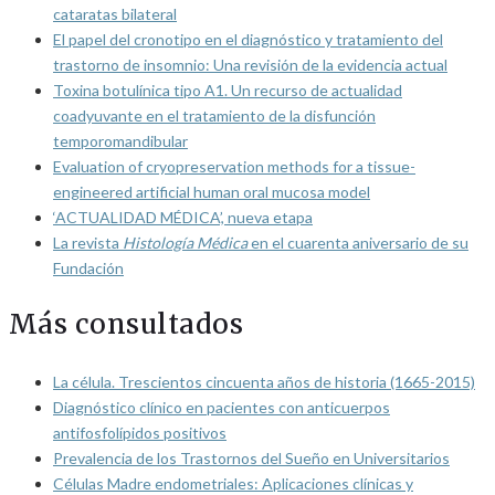
cataratas bilateral
El papel del cronotipo en el diagnóstico y tratamiento del
trastorno de insomnio: Una revisión de la evidencia actual
Toxina botulínica tipo A1. Un recurso de actualidad
coadyuvante en el tratamiento de la disfunción
temporomandibular
Evaluation of cryopreservation methods for a tissue-
engineered artificial human oral mucosa model
‘ACTUALIDAD MÉDICA’, nueva etapa
La revista
Histología Médica
en el cuarenta aniversario de su
Fundación
Más consultados
La célula. Trescientos cincuenta años de historia (1665-2015)
Diagnóstico clínico en pacientes con anticuerpos
antifosfolípidos positivos
Prevalencia de los Trastornos del Sueño en Universitarios
Células Madre endometriales: Aplicaciones clínicas y