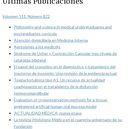
Últimas Publicaciones
Volumen 111. Número 822
Philosophy and science in medical undergraduates and
postgraduates curricula
Atención domiciliaria en Medicina Interna
Agresiones a los medic@s
Síndrome de Usher y Contracción Capsular tras cirugía de
cataratas bilateral
El papel del cronotipo en el diagnóstico y tratamiento del
trastorno de insomnio: Una revisión de la evidencia actual
Toxina botulínica tipo A1. Un recurso de actualidad
coadyuvante en el tratamiento de la disfunción
temporomandibular
Evaluation of cryopreservation methods for a tissue-
engineered artificial human oral mucosa model
‘ACTUALIDAD MÉDICA’, nueva etapa
La revista
Histología Médica
en el cuarenta aniversario de su
Fundación