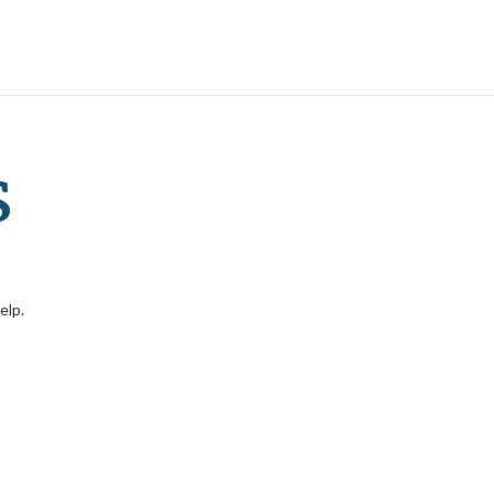
s
elp.