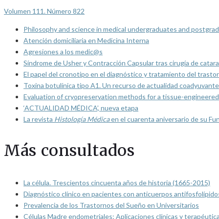
Volumen 111. Número 822
Philosophy and science in medical undergraduates and postgrad
Atención domiciliaria en Medicina Interna
Agresiones a los medic@s
Síndrome de Usher y Contracción Capsular tras cirugía de catarat
El papel del cronotipo en el diagnóstico y tratamiento del trasto
Toxina botulínica tipo A1. Un recurso de actualidad coadyuvante
Evaluation of cryopreservation methods for a tissue-engineered 
‘ACTUALIDAD MÉDICA’, nueva etapa
La revista
Histología Médica
en el cuarenta aniversario de su Fu
Más consultados
La célula. Trescientos cincuenta años de historia (1665-2015)
Diagnóstico clínico en pacientes con anticuerpos antifosfolípido
Prevalencia de los Trastornos del Sueño en Universitarios
Células Madre endometriales: Aplicaciones clínicas y terapéutic