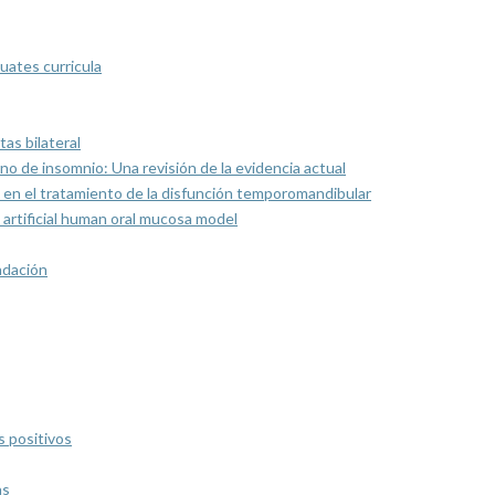
uates curricula
as bilateral
rno de insomnio: Una revisión de la evidencia actual
 en el tratamiento de la disfunción temporomandibular
artificial human oral mucosa model
ndación
s positivos
as