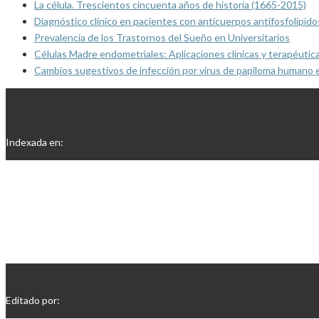
La célula. Trescientos cincuenta años de historia (1665-2015)
Diagnóstico clínico en pacientes con anticuerpos antifosfolípido
Prevalencia de los Trastornos del Sueño en Universitarios
Células Madre endometriales: Aplicaciones clínicas y terapéutic
Cambios sugestivos de infección por virus de papiloma humano 
Indexada en:
Editado por: