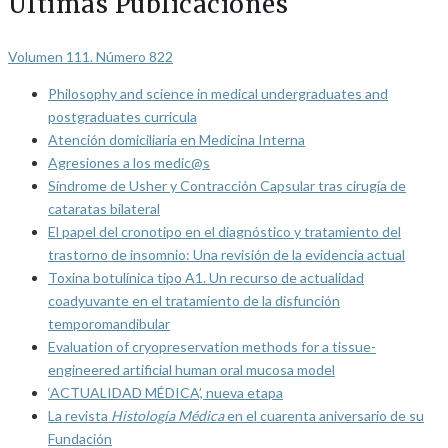
Últimas Publicaciones
Volumen 111. Número 822
Philosophy and science in medical undergraduates and
postgraduates curricula
Atención domiciliaria en Medicina Interna
Agresiones a los medic@s
Síndrome de Usher y Contracción Capsular tras cirugía de
cataratas bilateral
El papel del cronotipo en el diagnóstico y tratamiento del
trastorno de insomnio: Una revisión de la evidencia actual
Toxina botulínica tipo A1. Un recurso de actualidad
coadyuvante en el tratamiento de la disfunción
temporomandibular
Evaluation of cryopreservation methods for a tissue-
engineered artificial human oral mucosa model
‘ACTUALIDAD MÉDICA’, nueva etapa
La revista
Histología Médica
en el cuarenta aniversario de su
Fundación