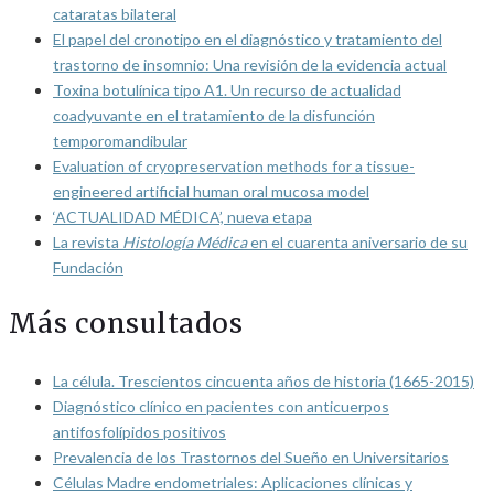
cataratas bilateral
El papel del cronotipo en el diagnóstico y tratamiento del
trastorno de insomnio: Una revisión de la evidencia actual
Toxina botulínica tipo A1. Un recurso de actualidad
coadyuvante en el tratamiento de la disfunción
temporomandibular
Evaluation of cryopreservation methods for a tissue-
engineered artificial human oral mucosa model
‘ACTUALIDAD MÉDICA’, nueva etapa
La revista
Histología Médica
en el cuarenta aniversario de su
Fundación
Más consultados
La célula. Trescientos cincuenta años de historia (1665-2015)
Diagnóstico clínico en pacientes con anticuerpos
antifosfolípidos positivos
Prevalencia de los Trastornos del Sueño en Universitarios
Células Madre endometriales: Aplicaciones clínicas y