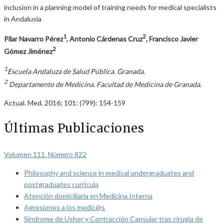
inclusion in a planning model of training needs for medical specialists
in Andalusia
1
2
Pilar Navarro Pérez
, Antonio Cárdenas Cruz
, Francisco Javier
2
Gómez Jiménez
1
Escuela Andaluza de Salud Pública. Granada.
2
Departamento de Medicina. Facultad de Medicina de Granada.
Actual. Med. 2016; 101: (799): 154-159
Últimas Publicaciones
Volumen 111. Número 822
Philosophy and science in medical undergraduates and
postgraduates curricula
Atención domiciliaria en Medicina Interna
Agresiones a los medic@s
Síndrome de Usher y Contracción Capsular tras cirugía de